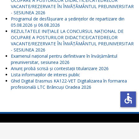
OCUPARE A POSTURILOR DIDACTICE/CATEDRELOR
VACANTE/REZERVATE ÎN ÎNVĂŢĂMÂNTUL PREUNIVERSITAR
- SESIUNEA 2026
Programul de desfășurare a ședințelor de repartizare din
05.08.2026 și 06.08.2026
REZULTATELE INIŢIALE LA CONCURSUL NAŢIONAL DE
OCUPARE A POSTURILOR DIDACTICE/CATEDRELOR
VACANTE/REZERVATE ÎN ÎNVĂŢĂMÂNTUL PREUNIVERSITAR
- SESIUNEA 2026
Examenul național pentru definitivare în învățământul
preuniversitar, sesiunea 2026
Anunț probă scrisă și contestații titularizare 2026
Lista informațiilor de interes public
Ghid Digital Erasmus KA122-VET Digitalizarea în formarea
profesională LTC Brâncuși Oradea 2026
accessible
Copyright © 2016 Inspectoratul Școlar Județean Bihor